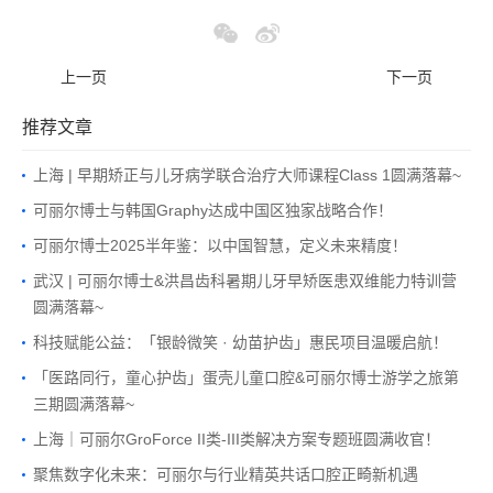
上一页
下一页
推荐文章
上海 | 早期矫正与儿牙病学联合治疗大师课程Class 1圆满落幕~
可丽尔博士与韩国Graphy达成中国区独家战略合作！
可丽尔博士2025半年鉴：以中国智慧，定义未来精度！
武汉 | 可丽尔博士&洪昌齿科暑期儿牙早矫医患双维能力特训营
圆满落幕~
科技赋能公益：「银龄微笑 · 幼苗护齿」惠民项目温暖启航！
「医路同行，童心护齿」蛋壳儿童口腔&可丽尔博士游学之旅第
三期圆满落幕~
上海｜可丽尔GroForce II类-III类解决方案专题班圆满收官！
聚焦数字化未来：可丽尔与行业精英共话口腔正畸新机遇