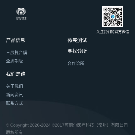
关注我们的官方微信
产品信息
微笑测试
寻找诊所
三层复合膜
全周期版
合作诊所
我们是谁
关于我们
新闻资讯
联系方式
友情链接：
博恩登特
可丽尔
可丽尔博士
朱小龙口腔
erp系统
万词霸屏
© Copyright 2020-2024 ©2017可丽尔医疗科技（常州）有限公司
万词霸屏
益锐
牙好青年
版权所有