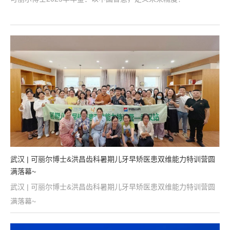
武汉 | 可丽尔博士&洪昌齿科暑期儿牙早矫医患双维能力特训营圆
满落幕~
武汉 | 可丽尔博士&洪昌齿科暑期儿牙早矫医患双维能力特训营圆
满落幕~